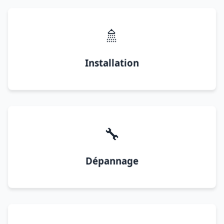
🚿
Installation
🔧
Dépannage