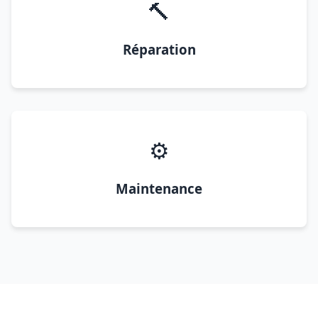
🔨
Réparation
⚙️
Maintenance