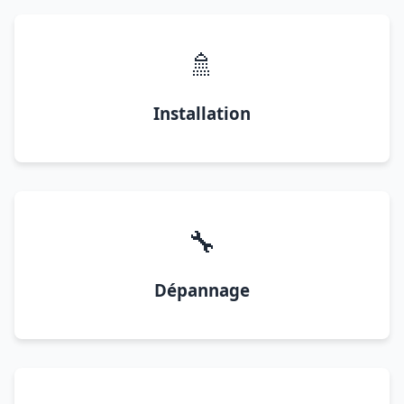
🚿
Installation
🔧
Dépannage