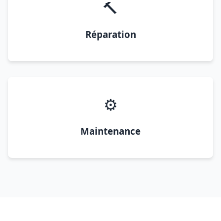
🔨
Réparation
⚙️
Maintenance