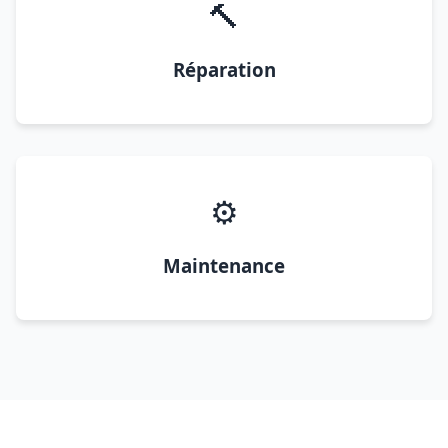
🔨
Réparation
⚙️
Maintenance