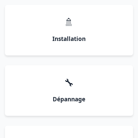
🚿
Installation
🔧
Dépannage