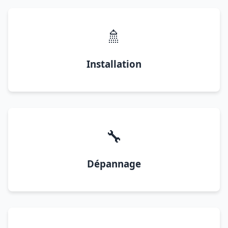
🚿
Installation
🔧
Dépannage