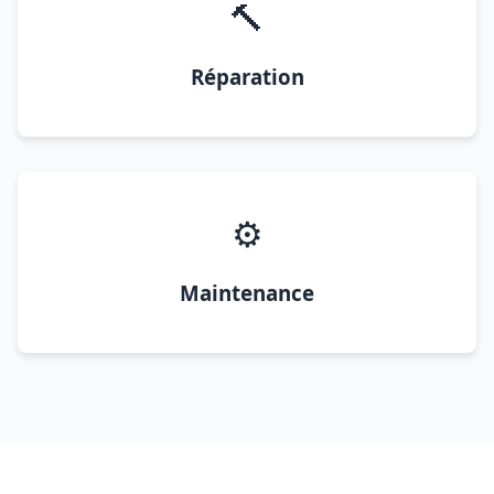
🔨
Réparation
⚙️
Maintenance