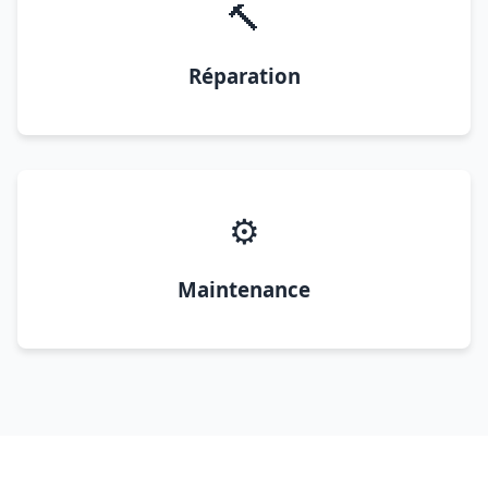
🔨
Réparation
⚙️
Maintenance