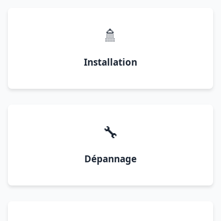
🚿
Installation
🔧
Dépannage