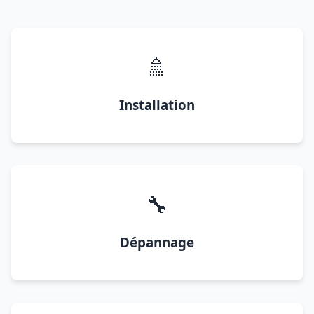
🚿
Installation
🔧
Dépannage