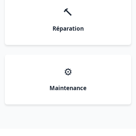
🔨
Réparation
⚙️
Maintenance