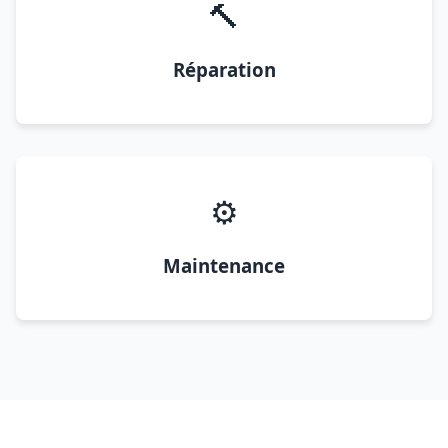
🔨
Réparation
⚙️
Maintenance