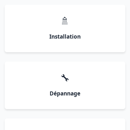
🚿
Installation
🔧
Dépannage