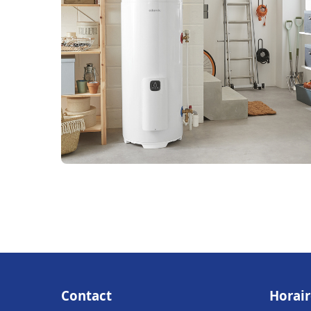
Contact
Horair