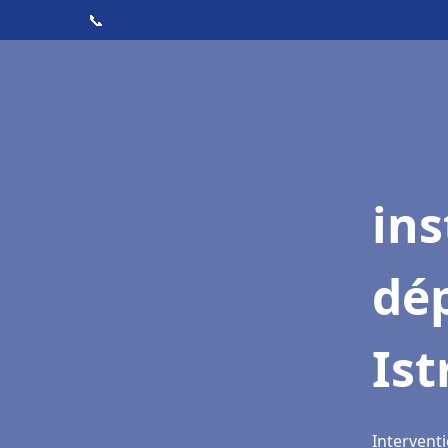
📞
ins
dé
Ist
Interventi