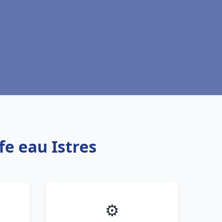
fe eau Istres
⚙️