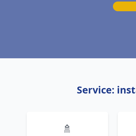
Service: ins
🚿