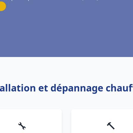
tallation et dépannage chauf
🔧
🔨