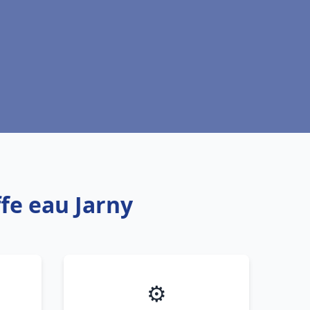
fe eau Jarny
⚙️