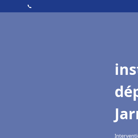
📞
ins
dé
Jar
Interventi