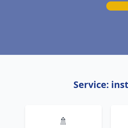
Service: in
🚿