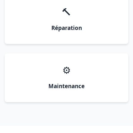
🔨
Réparation
⚙️
Maintenance