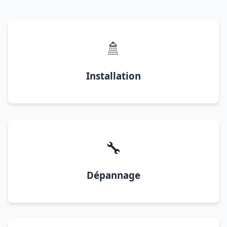
🚿
Installation
🔧
Dépannage