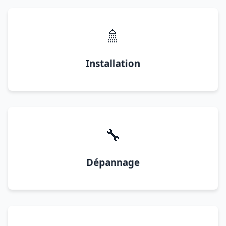
🚿
Installation
🔧
Dépannage