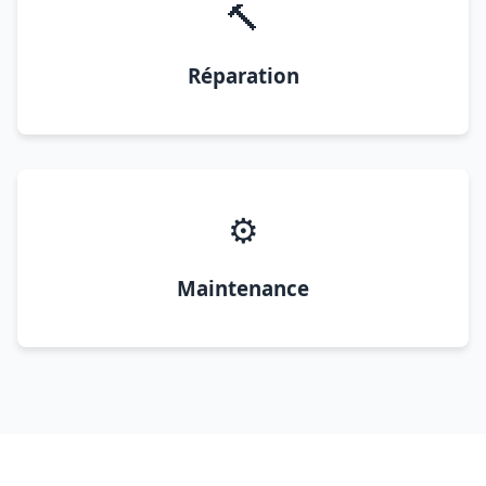
🔨
Réparation
⚙️
Maintenance