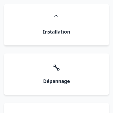
🚿
Installation
🔧
Dépannage