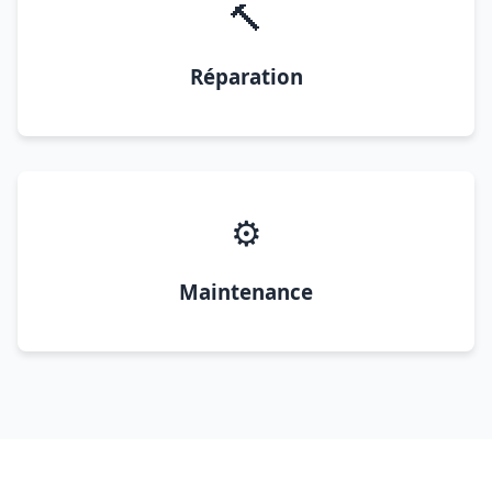
🔨
Réparation
⚙️
Maintenance