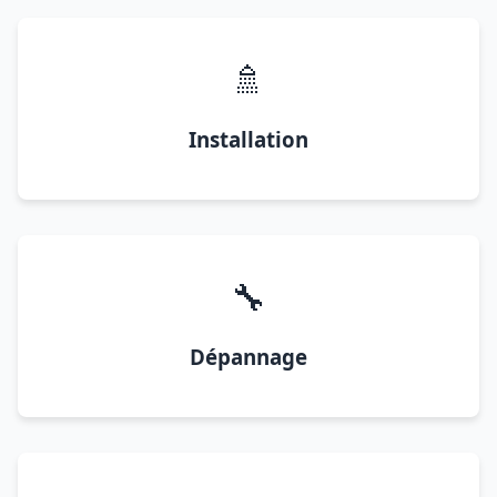
🚿
Installation
🔧
Dépannage