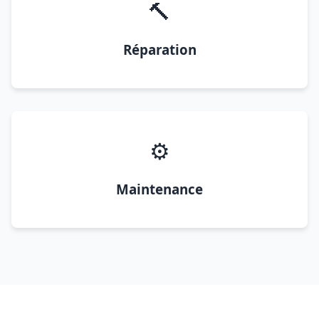
🔨
Réparation
⚙️
Maintenance