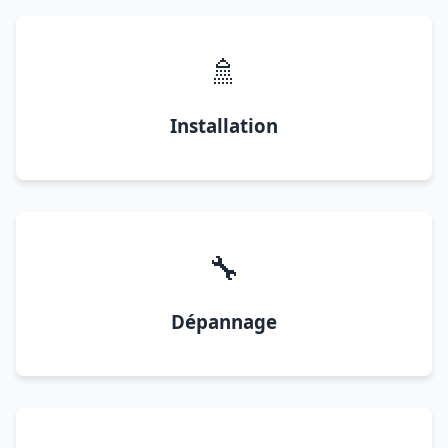
🚿
Installation
🔧
Dépannage