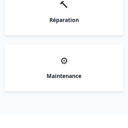
🔨
Réparation
⚙️
Maintenance