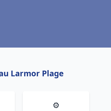
eau Larmor Plage
⚙️