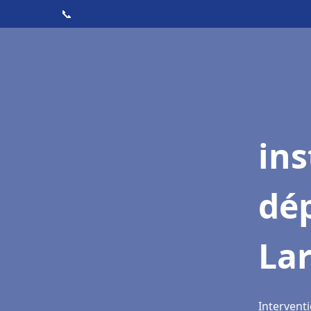
📞
ins
dé
La
Intervent