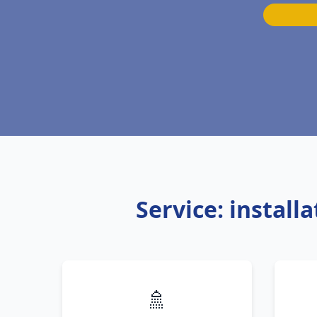
Service: instal
🚿