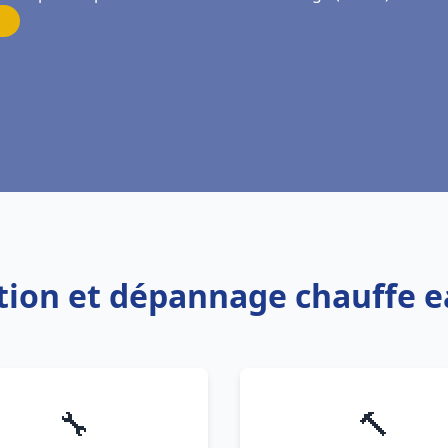
lation et dépannage chauffe 
🔧
🔨