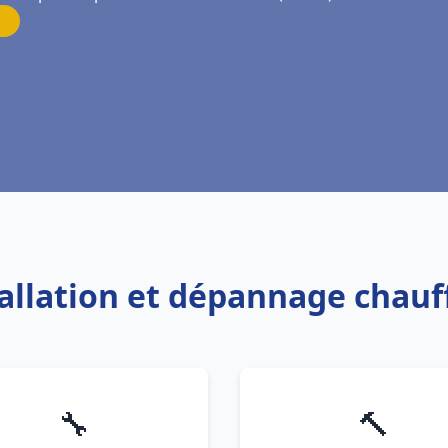
tallation et dépannage chau
🔧
🔨