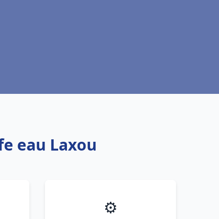
ffe eau Laxou
⚙️