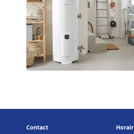
Contact
Horair