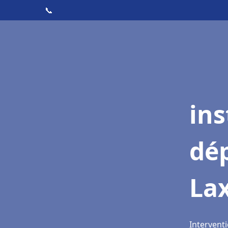
📞
ins
dé
La
Interventi