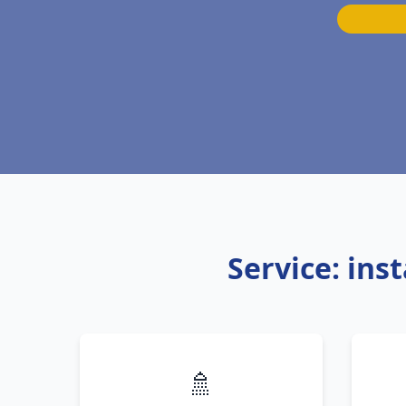
Service: ins
🚿