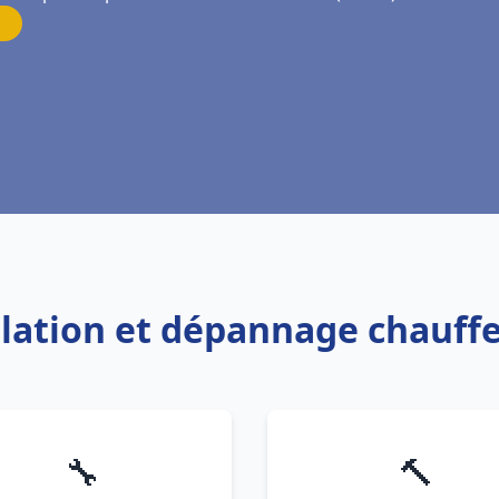
allation et dépannage chauff
🔧
🔨