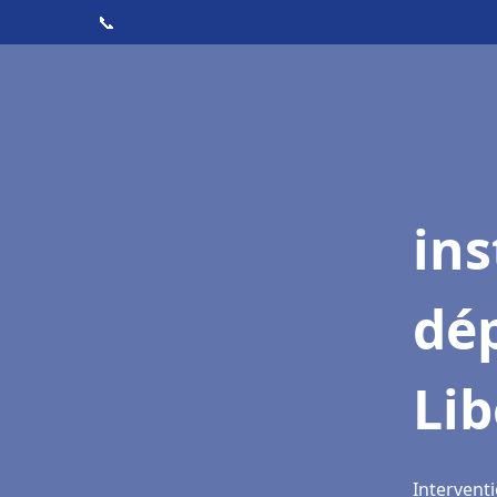
📞
ins
dé
Li
Interventi