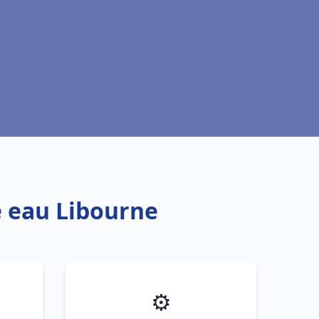
e eau Libourne
⚙️