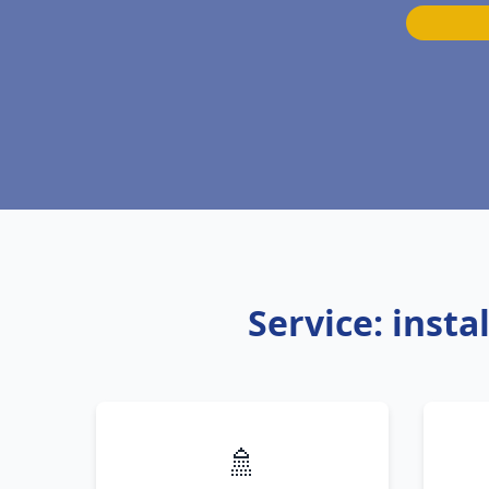
Service: inst
🚿