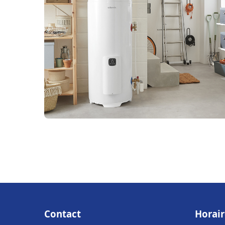
Contact
Horair