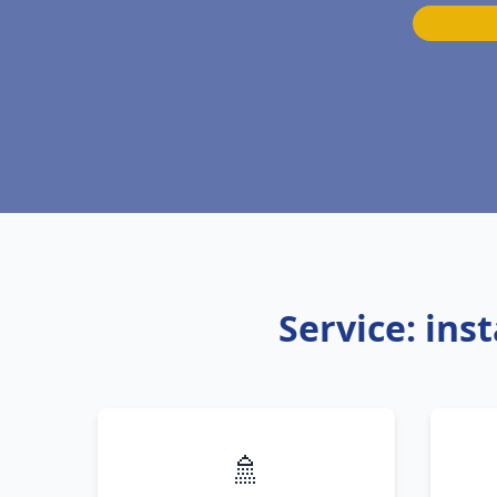
Service: ins
🚿