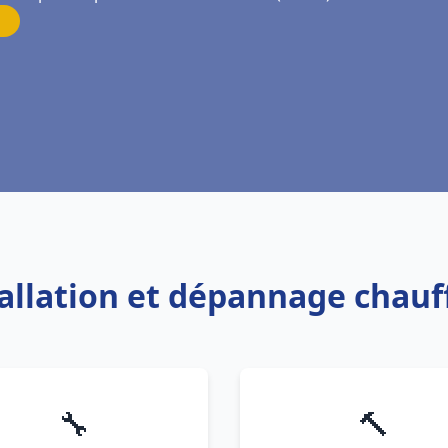
tallation et dépannage chauf
🔧
🔨