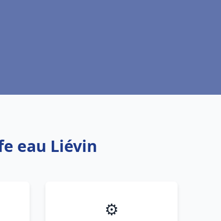
fe eau Liévin
⚙️