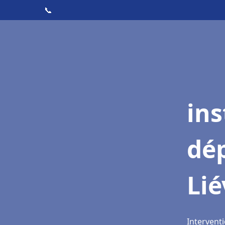
📞
ins
dé
Lié
Interventi