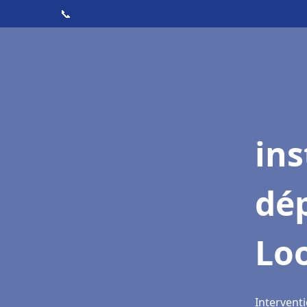
📞
ins
dé
Lo
Interventi