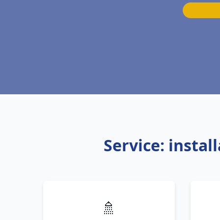
Service: insta
🚿