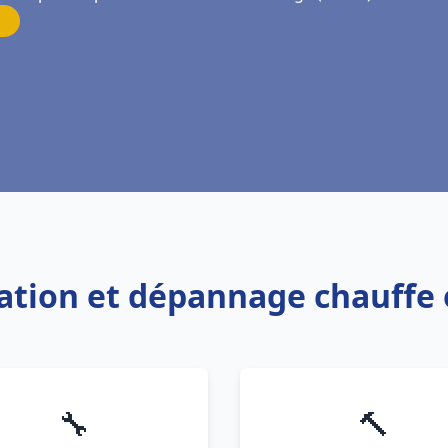
llation et dépannage chauffe
🔧
🔨