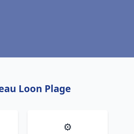
 eau Loon Plage
⚙️