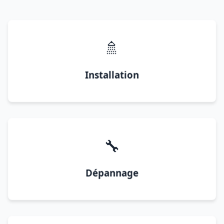
🚿
Installation
🔧
Dépannage