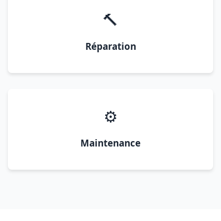
🔨
Réparation
⚙️
Maintenance