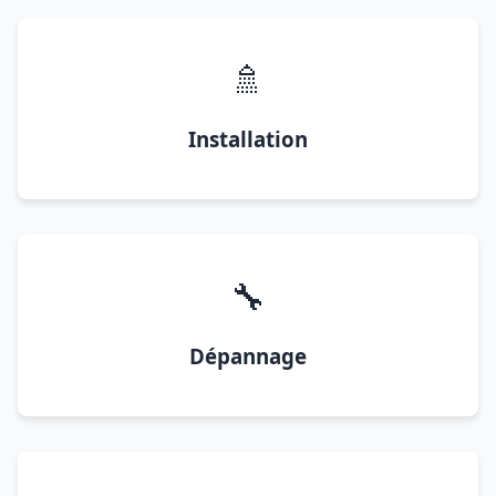
🚿
Installation
🔧
Dépannage