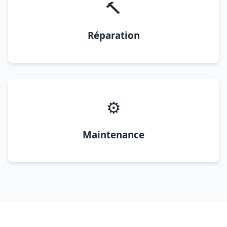
🔨
Réparation
⚙️
Maintenance