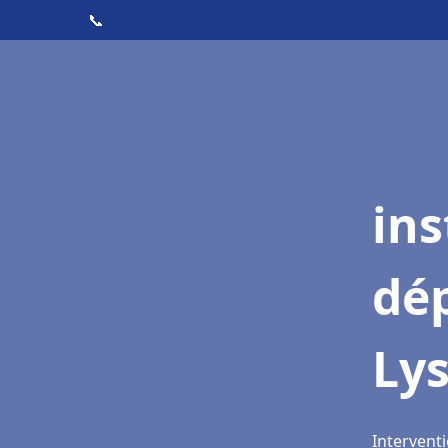
📞
ins
dé
Lys
Interventi