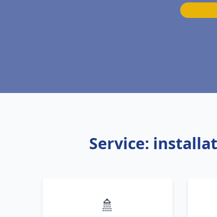
Service: install
🚿