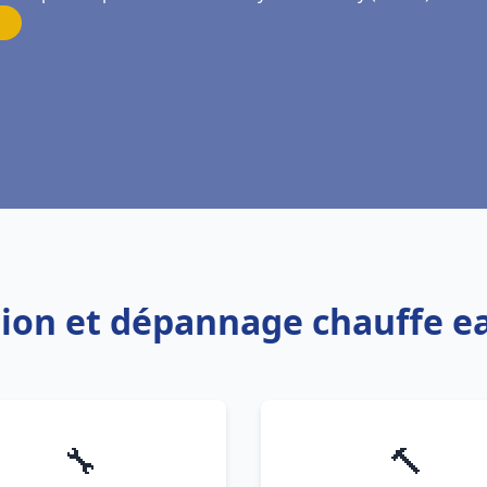
ation et dépannage chauffe e
🔧
🔨