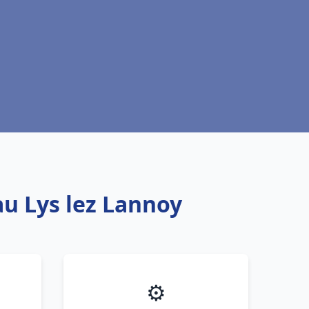
au Lys lez Lannoy
⚙️