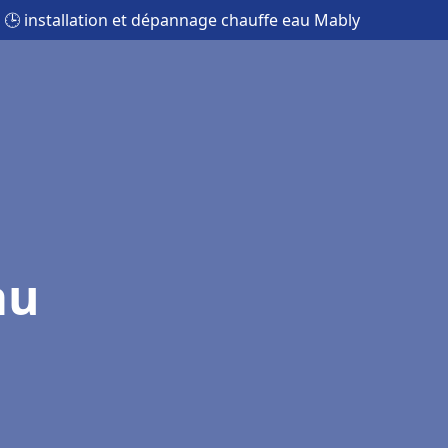
🕒 installation et dépannage chauffe eau Mably
au