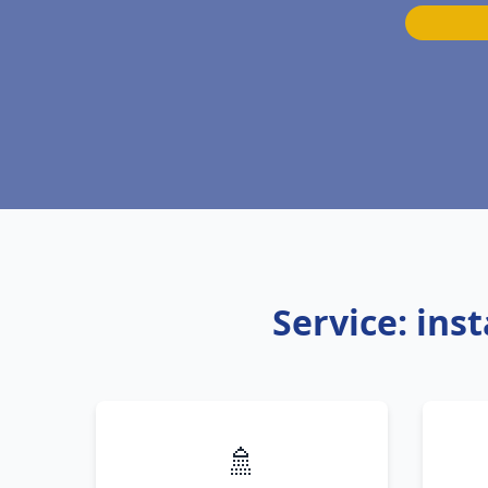
Service: ins
🚿