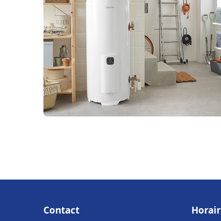
Contact
Horair