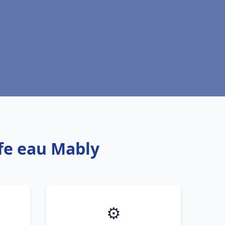
ffe eau Mably
⚙️