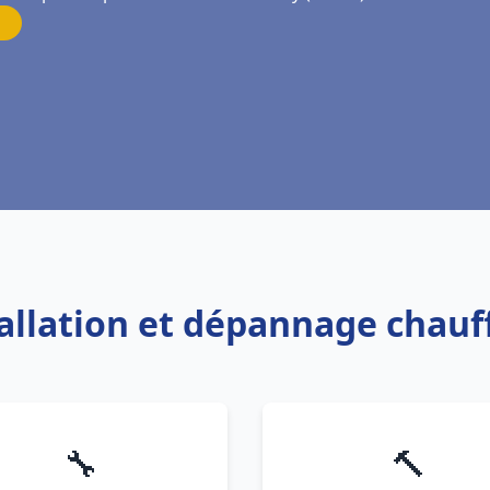
tallation et dépannage chau
🔧
🔨