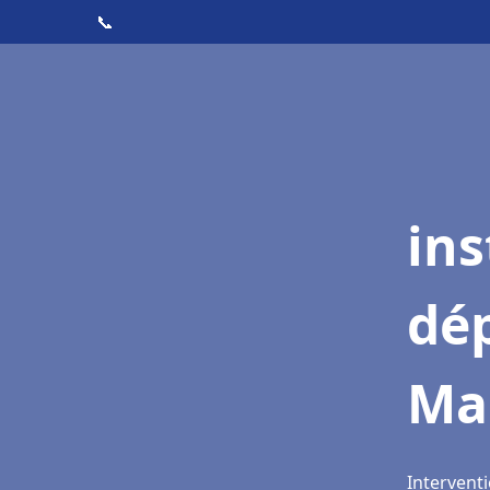
📞
ins
dé
Ma
Interventi