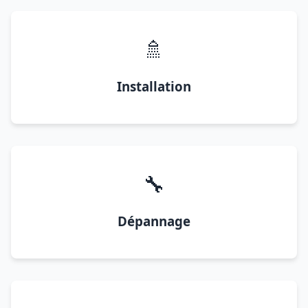
🚿
Installation
🔧
Dépannage