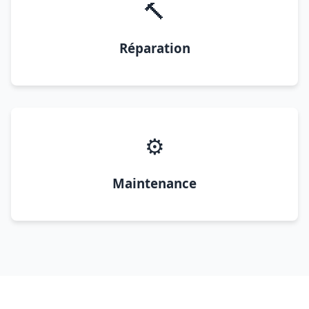
🔨
Réparation
⚙️
Maintenance