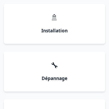
🚿
Installation
🔧
Dépannage