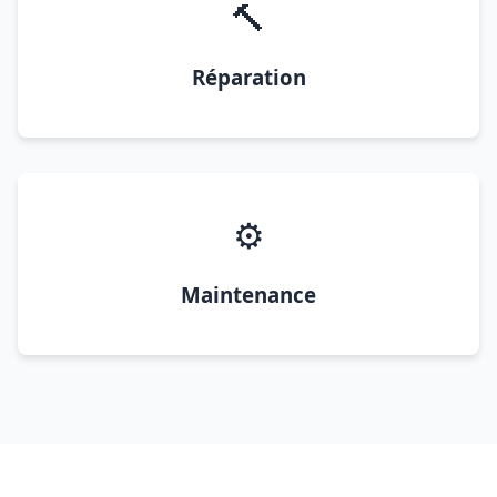
🔨
Réparation
⚙️
Maintenance