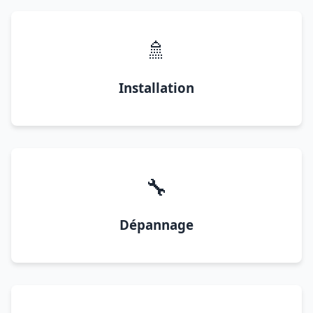
🚿
Installation
🔧
Dépannage