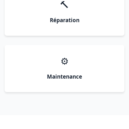
🔨
Réparation
⚙️
Maintenance