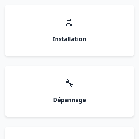
🚿
Installation
🔧
Dépannage