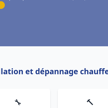
allation et dépannage chauf
🔧
🔨