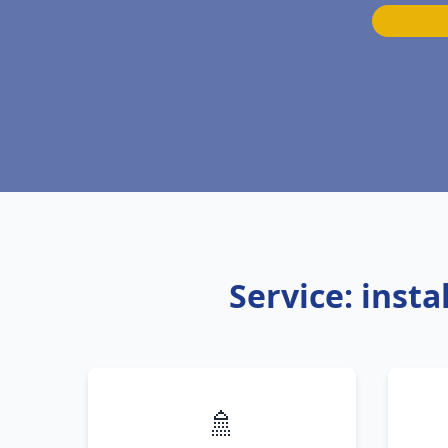
Service: inst
🚿