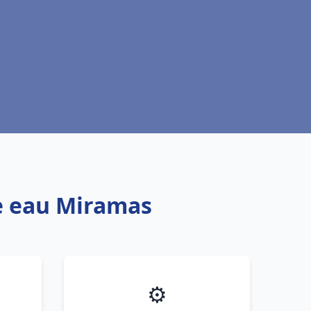
fe eau Miramas
⚙️