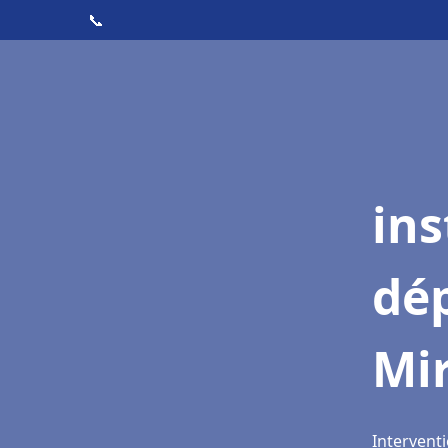
📞
ins
dé
Mi
Intervent