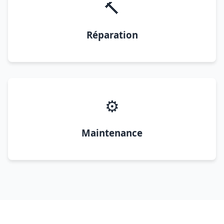
🔨
Réparation
⚙️
Maintenance