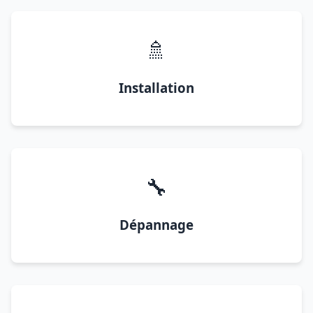
🚿
Installation
🔧
Dépannage