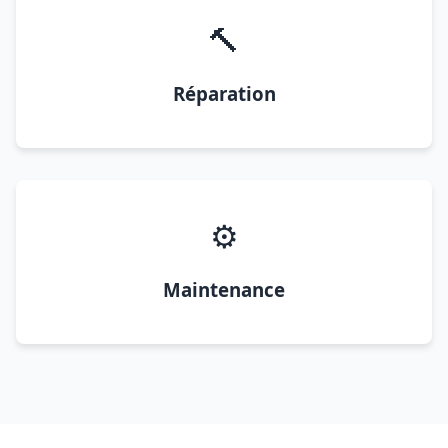
🔨
Réparation
⚙️
Maintenance