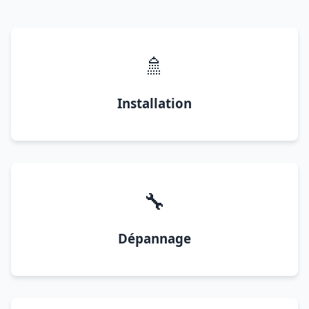
🚿
Installation
🔧
Dépannage