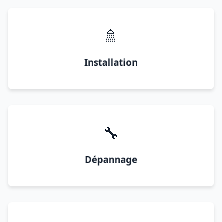
🚿
Installation
🔧
Dépannage