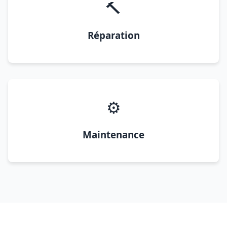
🔨
Réparation
⚙️
Maintenance