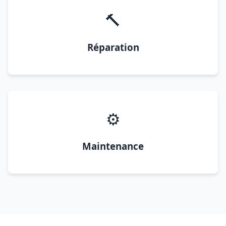
🔨
Réparation
⚙️
Maintenance