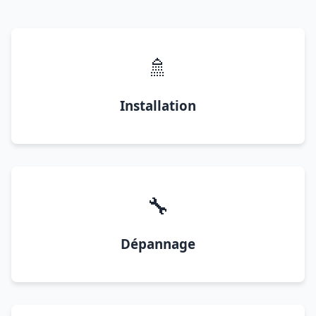
🚿
Installation
🔧
Dépannage