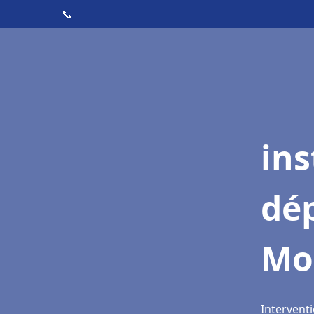
📞
ins
dé
Mo
Intervent