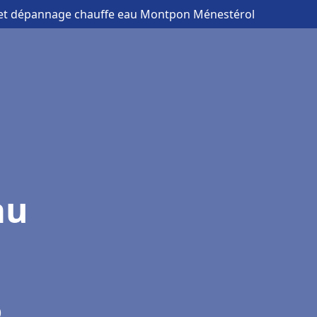
n et dépannage chauffe eau Montpon Ménestérol
au
)