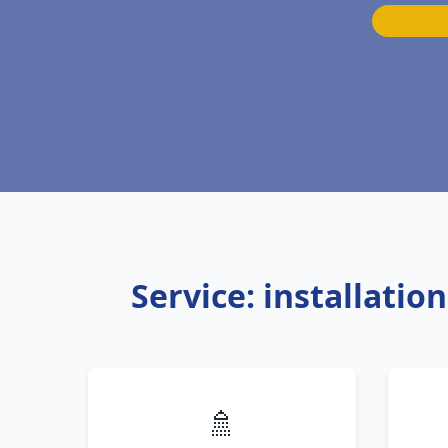
Service: installati
🚿