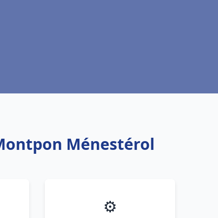
u Montpon Ménestérol
⚙️