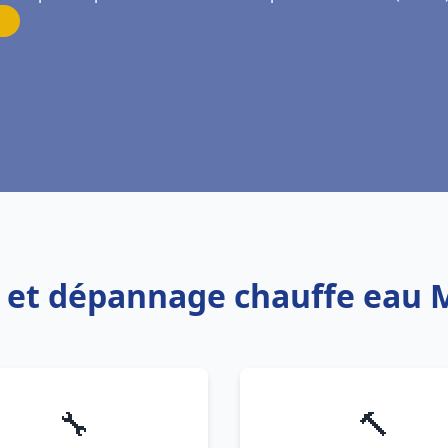
on et dépannage chauffe ea
🔧
🔨