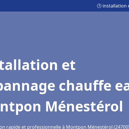
🕒 installatio
tallation et
pannage chauffe e
ntpon Ménestérol
ion rapide et professionnelle à Montpon Ménestérol (24700