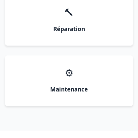
🔨
Réparation
⚙️
Maintenance