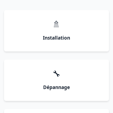
🚿
Installation
🔧
Dépannage