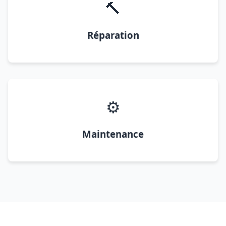
🔨
Réparation
⚙️
Maintenance