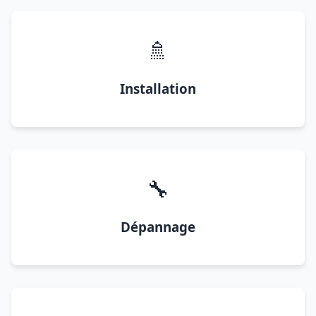
🚿
Installation
🔧
Dépannage