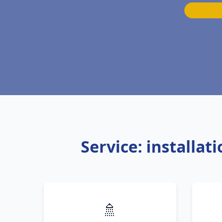
Service: installa
🚿