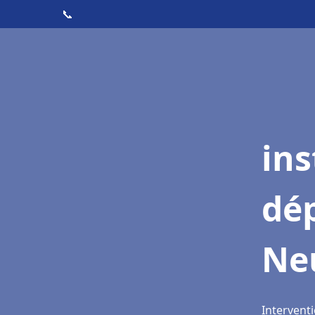
📞
ins
dé
Neu
Interventi