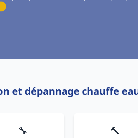
tion et dépannage chauffe eau
🔧
🔨