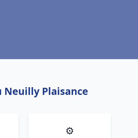
 Neuilly Plaisance
⚙️