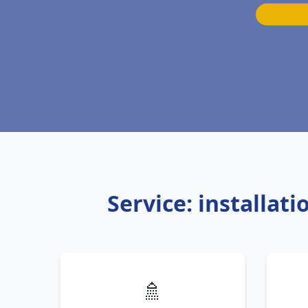
Service: installat
🚿