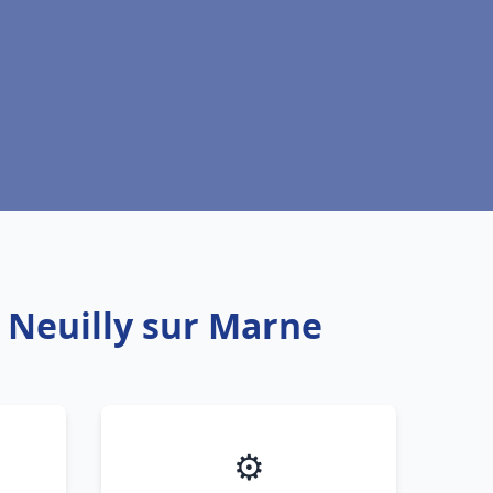
u Neuilly sur Marne
⚙️