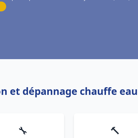
ion et dépannage chauffe ea
🔧
🔨