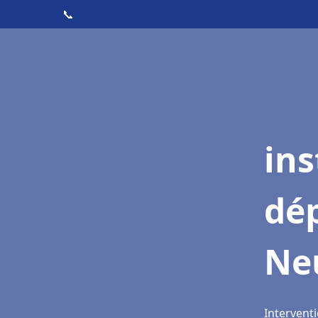
📞
ins
dé
Neu
Interventi