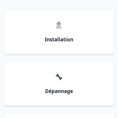
🚿
Installation
🔧
Dépannage