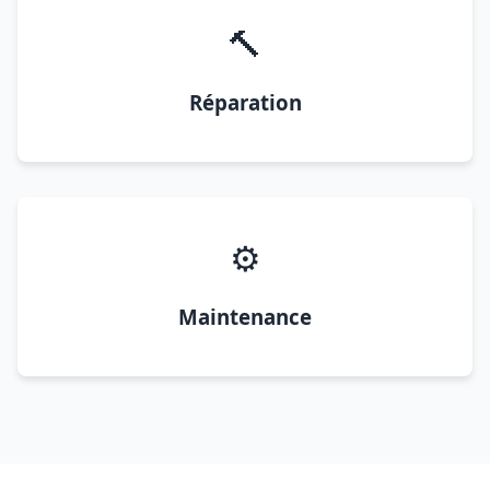
🔨
Réparation
⚙️
Maintenance