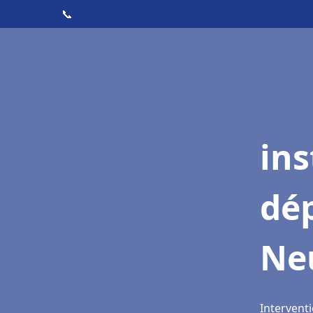
📞
ins
dé
Neu
Interventi