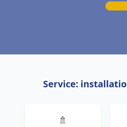
Service: installat
🚿