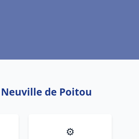
 Neuville de Poitou
⚙️