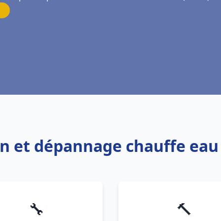
ion et dépannage chauffe eau
🔧
🔨