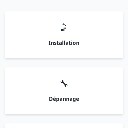
🚿
Installation
🔧
Dépannage