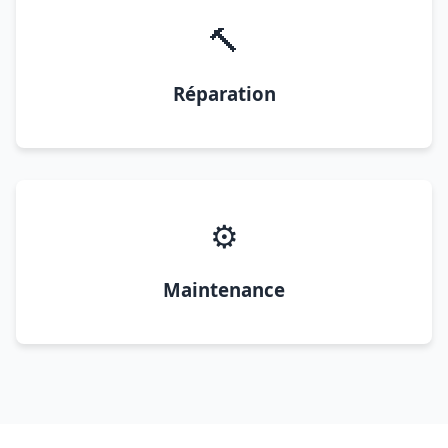
🔨
Réparation
⚙️
Maintenance