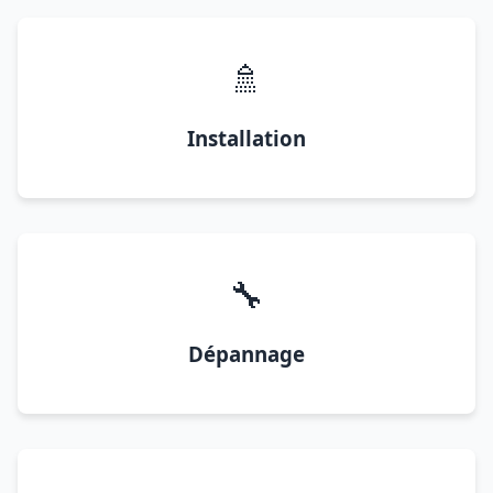
🚿
Installation
🔧
Dépannage