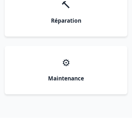
🔨
Réparation
⚙️
Maintenance