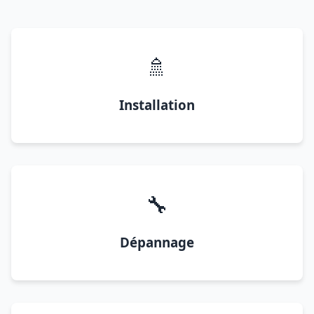
🚿
Installation
🔧
Dépannage