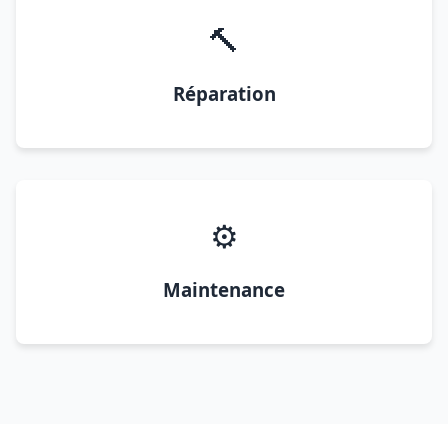
🔨
Réparation
⚙️
Maintenance