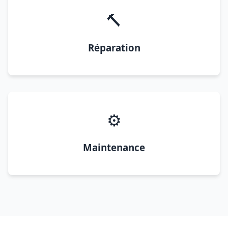
🔨
Réparation
⚙️
Maintenance