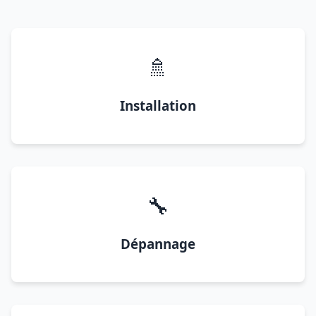
🚿
Installation
🔧
Dépannage