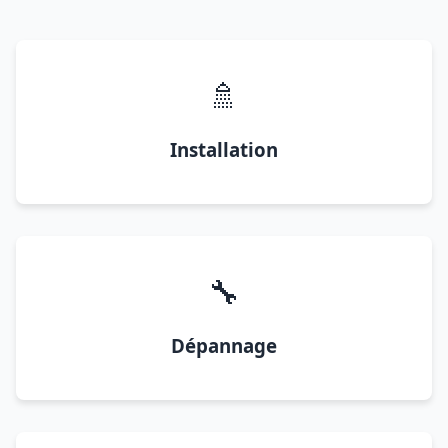
🚿
Installation
🔧
Dépannage