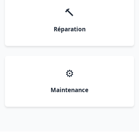
🔨
Réparation
⚙️
Maintenance