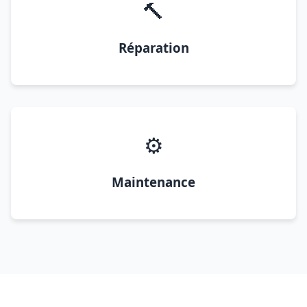
🔨
Réparation
⚙️
Maintenance