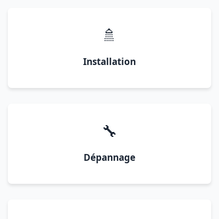
🚿
Installation
🔧
Dépannage