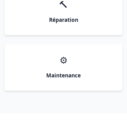
🔨
Réparation
⚙️
Maintenance