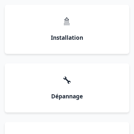
🚿
Installation
🔧
Dépannage