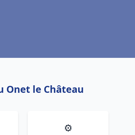
au Onet le Château
⚙️