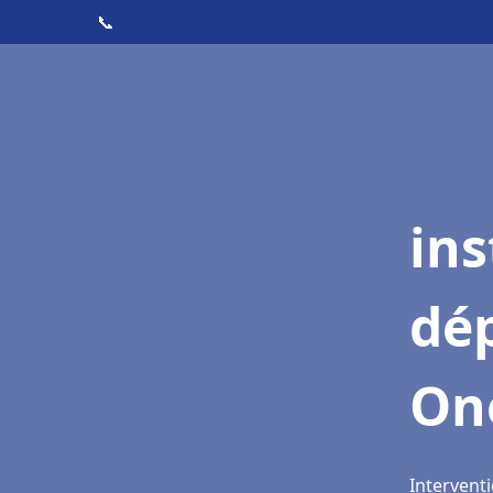
📞
ins
dé
On
Interventi