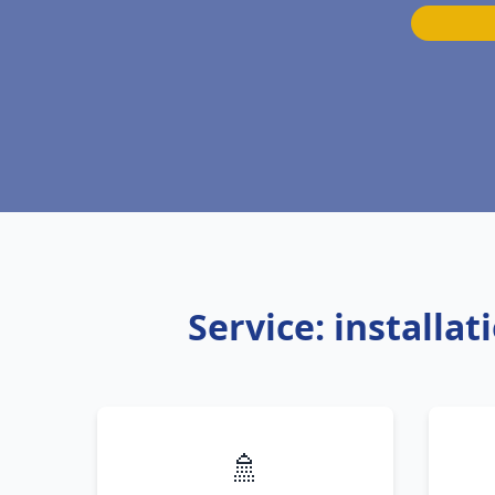
Service: installa
🚿