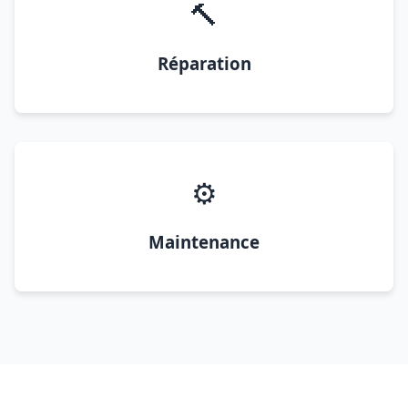
🔨
Réparation
⚙️
Maintenance