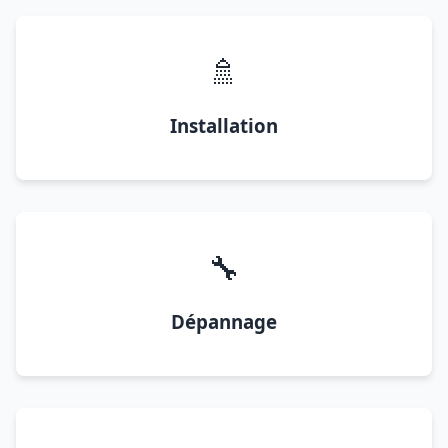
🚿
Installation
🔧
Dépannage