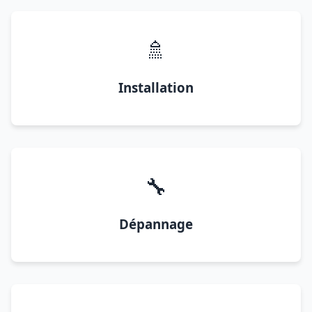
🚿
Installation
🔧
Dépannage