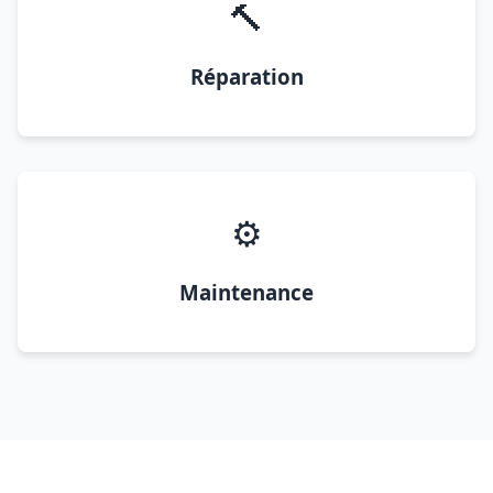
🔨
Réparation
⚙️
Maintenance