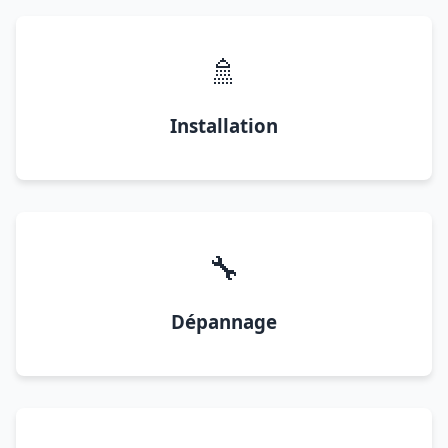
🚿
Installation
🔧
Dépannage