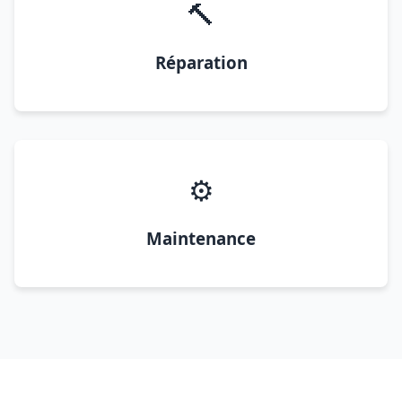
🔨
Réparation
⚙️
Maintenance